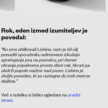
Rok, eden izmed izumiteljev je
povedal:
“Ko smo oblikovali Lishinu, nam je bil cilj
ponuditi uporabniku edinstveno izkušnjo
sprehajanja psa na povodcu, pri čemer
ohranja popolnoma proste dlani rok, hkrati pa
obdrži popoln nadzor nad psom. Lishinu je
zložjiv povodec, ki se raztegne do treh metrov
dolžine.”
Več o izdelku si lahko ogledate na
uradni
strani.