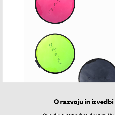
O razvoju in izvedbi
Za testiranje merske ustreznosti in