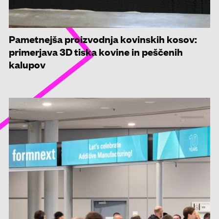
Pametnejša proizvodnja kovinskih kosov:
primerjava 3D tiska kovine in peščenih
kalupov