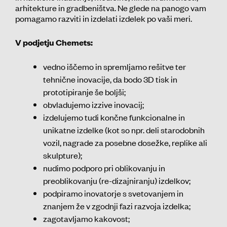
arhitekture in gradbeništva. Ne glede na panogo vam
pomagamo razviti in izdelati izdelek po vaši meri.
V podjetju Chemets:
vedno iščemo in spremljamo rešitve ter
tehnične inovacije, da bodo 3D tisk in
prototipiranje še boljši;
obvladujemo izzive inovacij;
izdelujemo tudi končne funkcionalne in
unikatne izdelke (kot so npr. deli starodobnih
vozil, nagrade za posebne dosežke, replike ali
skulpture);
nudimo podporo pri oblikovanju in
preoblikovanju (re-dizajniranju) izdelkov;
podpiramo inovatorje s svetovanjem in
znanjem že v zgodnji fazi razvoja izdelka;
zagotavljamo kakovost;