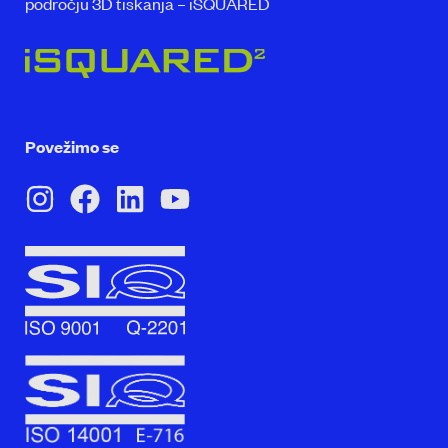
področju 3D tiskanja – iSQUARED
Povežimo se