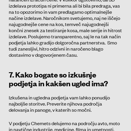
izdelava prototipa ni primerna ali bi bila predraga, vas
na to opozorimo in vam predlagamo optimalnejše
načine izdelave. Naročnikom svetujemo, naj ne iščejo
najugodnejše cene na kos, temveč najugodnejši
končni znesek za testiranje kosa, male serije in hitrost
izdelave. Poslujemo transparentno, saj le na tak način
podjetja lahko gradijo dolgoročna partnerstva. Smo
tudi zanesljivi, hitro odzivni in naročeno blago
dostavimo v dogovorjenem času.
7. Kako bogate so izkušnje
podjetja in kakšen ugled ima?
Izkušena in ugledna podjetja vam lahko ponudijo
najboljše storitve. Preverite njihova področja
delovanja in panoge, v katerih so močni.
V podjetju Chemets delujemo na področju avto, moto
in navtične industrije, medicine, filma in umetnosti,