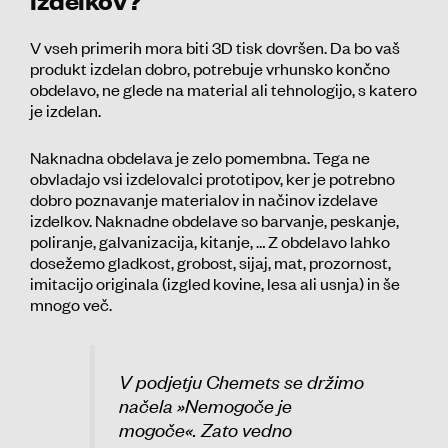
V vseh primerih mora biti 3D tisk dovršen. Da bo vaš
produkt izdelan dobro, potrebuje vrhunsko končno
obdelavo, ne glede na material ali tehnologijo, s katero
je izdelan.
Naknadna obdelava je zelo pomembna. Tega ne
obvladajo vsi izdelovalci prototipov, ker je potrebno
dobro poznavanje materialov in načinov izdelave
izdelkov. Naknadne obdelave so barvanje, peskanje,
poliranje, galvanizacija, kitanje, … Z obdelavo lahko
dosežemo gladkost, grobost, sijaj, mat, prozornost,
imitacijo originala (izgled kovine, lesa ali usnja) in še
mnogo več.
V podjetju Chemets se držimo
načela »Nemogoče je
mogoče«. Zato vedno