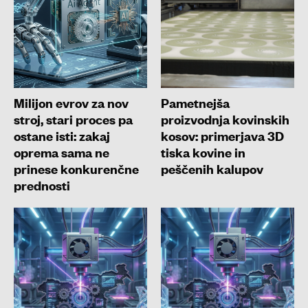
Milijon evrov za nov
Pametnejša
stroj, stari proces pa
proizvodnja kovinskih
ostane isti: zakaj
kosov: primerjava 3D
oprema sama ne
tiska kovine in
prinese konkurenčne
peščenih kalupov
prednosti