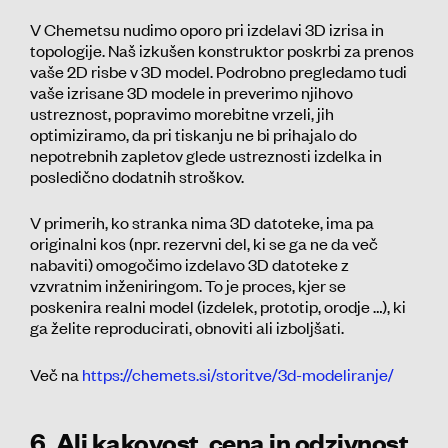
V Chemetsu nudimo oporo pri izdelavi 3D izrisa in
topologije. Naš izkušen konstruktor poskrbi za prenos
vaše 2D risbe v 3D model. Podrobno pregledamo tudi
vaše izrisane 3D modele in preverimo njihovo
ustreznost, popravimo morebitne vrzeli, jih
optimiziramo, da pri tiskanju ne bi prihajalo do
nepotrebnih zapletov glede ustreznosti izdelka in
posledično dodatnih stroškov.
V primerih, ko stranka nima 3D datoteke, ima pa
originalni kos (npr. rezervni del, ki se ga ne da več
nabaviti) omogočimo izdelavo 3D datoteke z
vzvratnim inženiringom. To je proces, kjer se
poskenira realni model (izdelek, prototip, orodje …), ki
ga želite reproducirati, obnoviti ali izboljšati.
Več na
https://chemets.si/storitve/3d-modeliranje/
6. Ali kakovost, cena in odzivnost