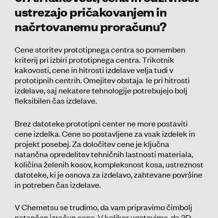
ustrezajo pričakovanjem in
načrtovanemu proračunu?
Cene storitev prototipnega centra so pomemben
kriterij pri izbiri prototipnega centra. Trikotnik
kakovosti, cene in hitrosti izdelave velja tudi v
prototipnih centrih. Omejitev obstaja le pri hitrosti
izdelave, saj nekatere tehnologije potrebujejo bolj
fleksibilen čas izdelave.
Brez datoteke prototipni center ne more postaviti
cene izdelka. Cene so postavljene za vsak izdelek in
projekt posebej. Za določitev cene je ključna
natančna opredelitev tehničnih lastnosti materiala,
količina želenih kosov, kompleksnost kosa, ustreznost
datoteke, ki je osnova za izdelavo, zahtevane površine
in potreben čas izdelave.
V Chemetsu se trudimo, da vam pripravimo čimbolj
natančen izračun cene. V kolikor ugotovimo, da 3D