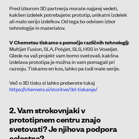
Pred izborom 3D partnerja morate najprej vedeti,
kakšen izdelek potrebujete: prototip, unikatni izdelek
ali malo serijo izdelkov. Od tega bo odvisen izbor
tehnologije in materialov.
V Chemetsu tiskamo s pomočjo različnih tehnologij:
Multijet Fusion, SLA, Polyjet, SLS, HSS in Voxeljet.
Glede na vaš projekt vam bomo svetovali, kakšna
izdelava prototipa je možna in vam pomagali pri
razvoju. Tiskamo en kos, lahko pa tudi male serije.
Več o 3D tisku si lahko preberete tukaj
https://chemets.si/storitve/3d-tiskanje/
2. Vam strokovnjaki v
prototipnem centru znajo
svetovati? Je njihova podpora
celostna?