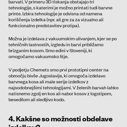
barvati. V primeru 3D tiskanja obstajajo tri
tehnologije, s katerimi je možno printati tudi barvne
printe. Izbira tehnologije je odvisna od namena
koriščenja izdelka (npr. ali gre za za vizualno ali
funkcionalno predstavitev protipa).
Možna je izdelava z vakuumskim ulivanjem, kjer se po
tehničnih lastnostih, izgledu in barvi približamo
brizganim kosom. Smo edini v Sloveniji, ki
omogočamo vakuumsko litje.
V podjetju Chemets smo prvi prototipni center na
območju bivše Jugoslavije, ki omogoča izdelavo
barvnega kosa ali male serije izdelkov z
najsodobnejšimi tehnologijami. V želenih barvah lahko
natisnemo zgolj en kos ali nabor kosov z logotipom,
besedilom ali sledljivo kodo.
4. Kakšne so možnosti obdelave
izdelkov?