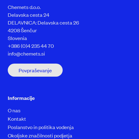
Chemets d.o.o.
Delavska cesta 24
DELAVNICA: Delavska cesta 26
4208 Šenčur
Slovenia
+386 (0)4 235 44 70
info@chemets.si
Povpraševanje
Informacije
O nas
Kontakt
Poslanstvo in politika vodenja
Okoljske značilnosti podjetja