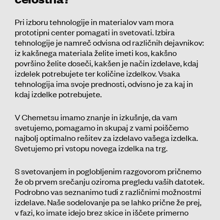
Pri izboru tehnologije in materialov vam mora
prototipni center pomagati in svetovati. Izbira
tehnologije je namreč odvisna od različnih dejavnikov:
iz kakšnega materiala želite imeti kos, kakšno
površino želite doseči, kakšen je način izdelave, kdaj
izdelek potrebujete ter količine izdelkov. Vsaka
tehnologija ima svoje prednosti, odvisno je za kaj in
kdaj izdelke potrebujete.
V Chemetsu imamo znanje in izkušnje, da vam
svetujemo, pomagamo in skupaj z vami poiščemo
najbolj optimalno rešitev za izdelavo vašega izdelka.
Svetujemo pri vstopu novega izdelka na trg.
S svetovanjem in poglobljenim razgovorom pričnemo
že ob prvem srečanju oziroma pregledu vaših datotek.
Podrobno vas seznanimo tudi z različnimi možnostmi
izdelave. Naše sodelovanje pa se lahko prične že prej,
v fazi, ko imate idejo brez skice in iščete primerno