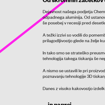
Dejavnost našega podjetja Chemet
odpadnega aluminija. Od ustanovi
še posebej v recesiji pred desetl
A težki izzivi so vodili do pomem
prilagodljivostjo glede na želje k
In tako smo se strateško preusmeri
tehnologija takega tiskanja še nep
A nismo se ustavili le pri proizvo
poznavanju tehnologije 3D tiskan
Danes z visoko kakovostjo izdel
… in naprej