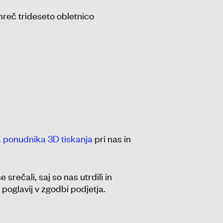
mreč trideseto obletnico
a ponudnika 3D tiskanja
pri nas in
rečali, saj so nas utrdili in
 poglavij v zgodbi podjetja.