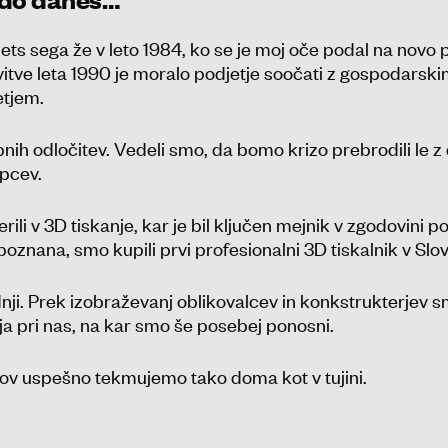
s sega že v leto 1984, ko se je moj oče podal na novo p
tve leta 1990 je moralo podjetje soočati z gospodarski
etjem.
bnih odločitev. Vedeli smo, da bomo krizo prebrodili le 
upcev.
li v 3D tiskanje, kar je bil ključen mejnik v zgodovini pod
oznana, smo kupili prvi profesionalni 3D tiskalnik v Slove
dnji. Prek izobraževanj oblikovalcev in konkstrukterjev sm
ja pri nas, na kar smo še posebej ponosni.
kov uspešno tekmujemo tako doma kot v tujini.