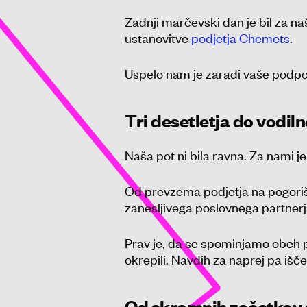
Zadnji marčevski dan je bil za na
ustanovitve
podjetja Chemets
.
Uspelo nam je zaradi vaše podpor
Tri desetletja do vodil
Naša pot ni bila ravna. Za nami je
Od prevzema podjetja na pogoriš
zanesljivega poslovnega partnerj
Prav je, da se spominjamo obeh pl
okrepili. Navdih za naprej pa išč
Od skromnih začetkov