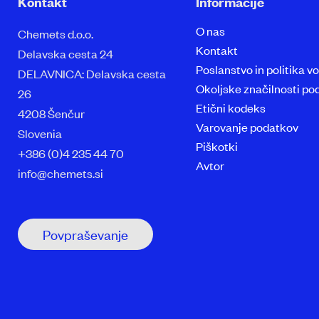
Kontakt
Informacije
O nas
Chemets d.o.o.
Kontakt
Delavska cesta 24
Poslanstvo in politika v
DELAVNICA: Delavska cesta
Okoljske značilnosti pod
26
Etični kodeks
4208 Šenčur
Varovanje podatkov
Slovenia
Piškotki
+386 (0)4 235 44 70
Avtor
info@chemets.si
Povpraševanje