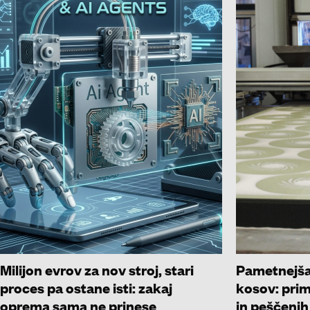
Milijon evrov za nov stroj, stari
Pametnejša
proces pa ostane isti: zakaj
kosov: prim
oprema sama ne prinese
in peščenih