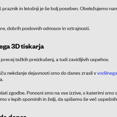
š praznik in letošnji je še bolj poseben. Obeležujemo na
e, dobrih poslovnih odnosov in vztrajnosti.
nega 3D tiskarja
 precej težkih preizkušenj, a tudi zavidljivih uspehov.
ču nekdanje dejavnosti smo do danes zrasli v
vodilneg
a.
ati zgodbe. Ponosni smo na vse izzive, s katerimi smo se s
emo v lepih spominih in želji, da spišemo še več uspešnih
 do danes…