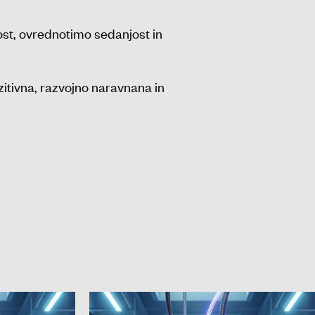
st, ovrednotimo sedanjost in
tivna, razvojno naravnana in