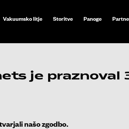
Vakuumsko litje
Storitve
Panoge
Partne
ts je praznoval 3
tvarjali našo zgodbo.