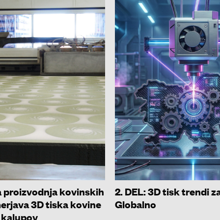
 proizvodnja kovinskih
2. DEL: 3D tisk trendi z
erjava 3D tiska kovine
Globalno
 kalupov