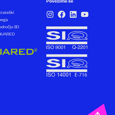
Povežimo se
trateški
lnega
področju 3D
iSQUARED