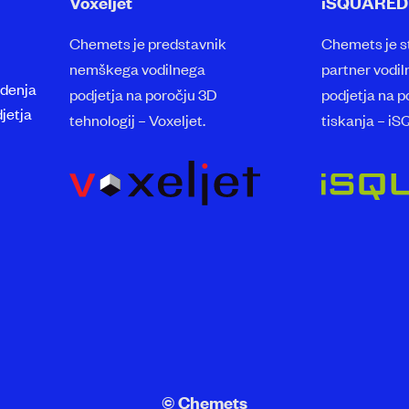
Voxeljet
iSQUARED
Chemets je predstavnik
Chemets je s
nemškega vodilnega
partner vodi
odenja
podjetja na poročju 3D
podjetja na 
jetja
tehnologij – Voxeljet.
tiskanja – 
© Chemets