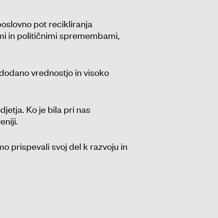
oslovno pot recikliranja
mi in političnimi spremembami,
z dodano vrednostjo in visoko
jetja. Ko je bila pri nas
niji.
o prispevali svoj del k razvoju in